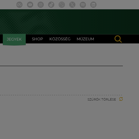
SHOP
KÖZÖSSÉG
MÚZEUM
JEGYEK
SZŰRŐK TÖRLÉSE