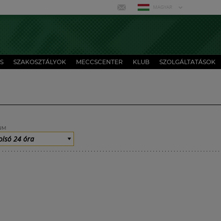
MAGYAR
S
SZAKOSZTÁLYOK
MECCSCENTER
KLUB
SZOLGÁLTATÁSOK
UM
olsó 24 óra