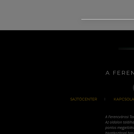
A FERE
SAJTÓCENTER
KAPCSOLA
A Ferencvárosi To
Az oldalon találha
pontos megjelölésé
hivatkozással has