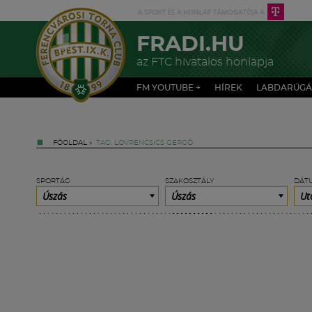
FRADI.HU
az FTC hivatalos honlapja
FM YOUTUBE +
HÍREK
LABDARÚGÁ
FŐOLDAL
»
TAG: LOVRENCSICS GERGŐ
SPORTÁG
SZAKOSZTÁLY
DÁT
Úszás
Úszás
Ut