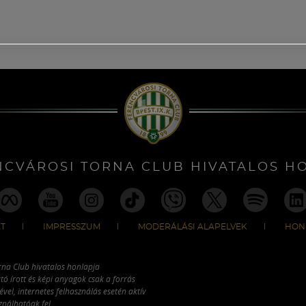
NCVÁROSI TORNA CLUB HIVATALOS H
T
IMPRESSZUM
MODERÁLÁSI ALAPELVEK
HON
rna Club hivatalos honlapja
tó írott és képi anyagok csak a forrás
vel, internetes felhasználás esetén aktív
ználhatóak fel.