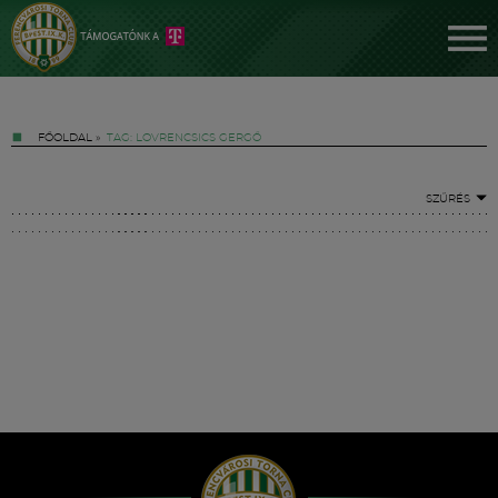
FŐOLDAL
»
TAG: LOVRENCSICS GERGŐ
SZŰRÉS
Jegyek
FM YouTube +
Hírek