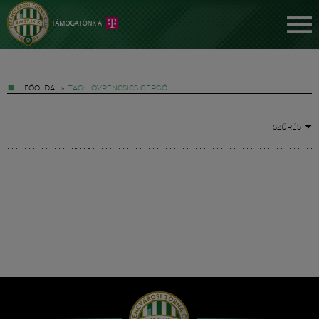
FŐOLDAL
»
TAG: LOVRENCSICS GERGŐ
SZŰRÉS
Jegyek
FM YouTube +
Hírek