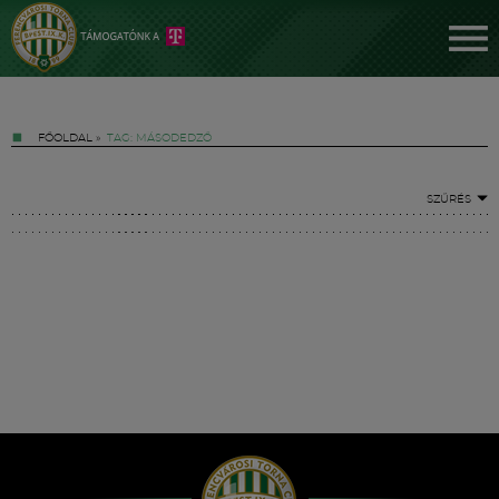
FŐOLDAL
»
TAG: MÁSODEDZŐ
SZŰRÉS
Jegyek
FM YouTube +
Hírek