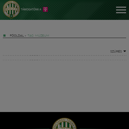
FŐOLDAL
»
TAG: MÚZEUM
SZŰRÉS
Jegyek
FM YouTube +
Hírek