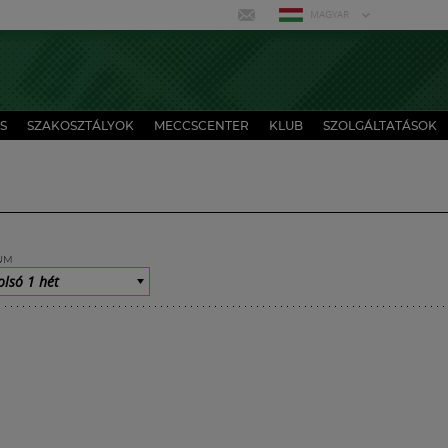
MAGYAR
S
SZAKOSZTÁLYOK
MECCSCENTER
KLUB
SZOLGÁLTATÁSOK
UM
olsó 1 hét