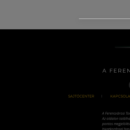
A FERE
SAJTÓCENTER
KAPCSOLA
A Ferencvárosi To
Az oldalon találha
pontos megjelölésé
hivatkozással has