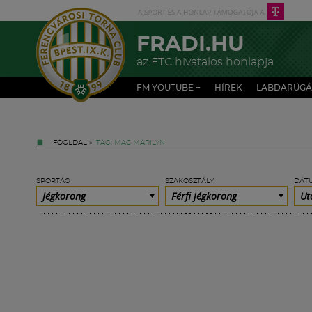
FRADI.HU
az FTC hivatalos honlapja
FM YOUTUBE +
HÍREK
LABDARÚGÁ
FŐOLDAL
»
TAG: MAC MARILYN
SPORTÁG
SZAKOSZTÁLY
DÁT
Jégkorong
Férfi jégkorong
Ut