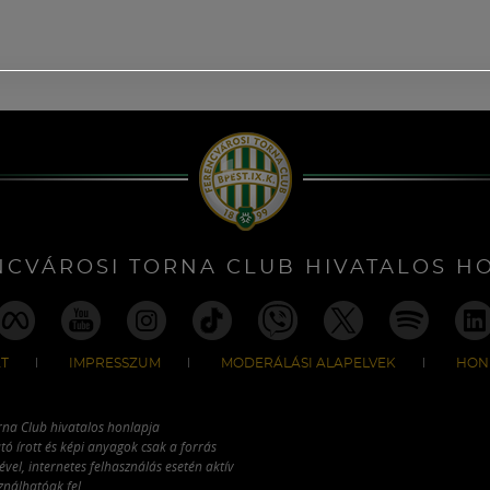
NCVÁROSI TORNA CLUB HIVATALOS H
T
IMPRESSZUM
MODERÁLÁSI ALAPELVEK
HON
rna Club hivatalos honlapja
tó írott és képi anyagok csak a forrás
vel, internetes felhasználás esetén aktív
ználhatóak fel.