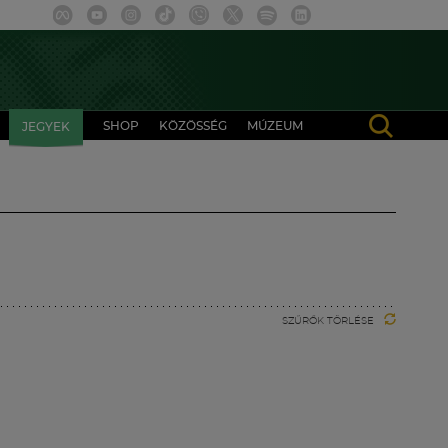
SHOP
KÖZÖSSÉG
MÚZEUM
JEGYEK
SZŰRŐK TÖRLÉSE