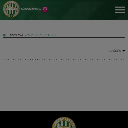
FŐOLDAL
»
TAG: MAC MARILYN
SZŰRÉS
Jegyek
FM YouTube +
Hírek