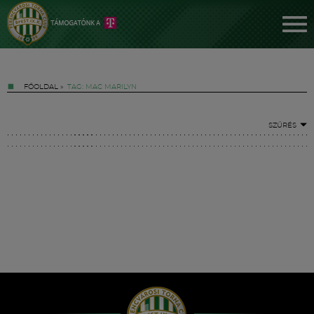
FŐOLDAL
»
TAG: MAC MARILYN
SZŰRÉS
Jegyek
FM YouTube +
Hírek