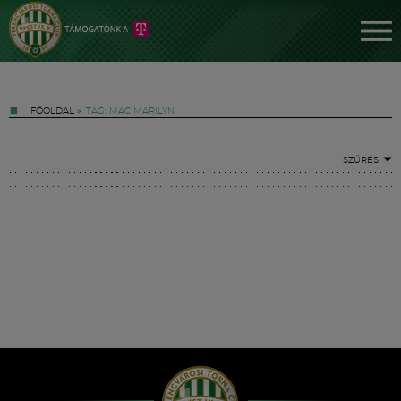
FŐOLDAL
»
TAG: MAC MARILYN
SZŰRÉS
Jegyek
FM YouTube +
Hírek