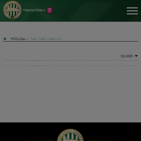
FŐOLDAL
»
TAG: MAC MARILYN
SZŰRÉS
Jegyek
FM YouTube +
Hírek