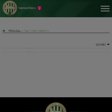
FŐOLDAL
»
TAG: MAC MARILYN
SZŰRÉS
Jegyek
FM YouTube +
Hírek