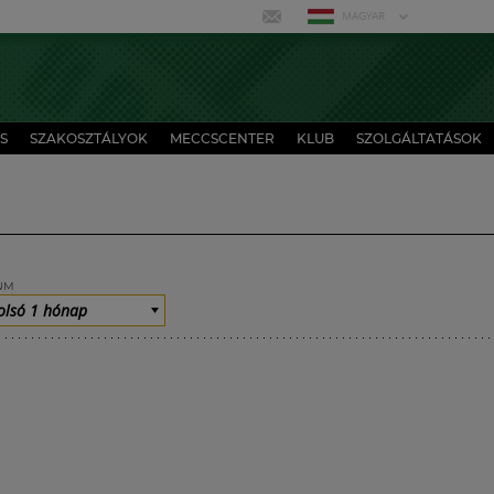
MAGYAR
S
SZAKOSZTÁLYOK
MECCSCENTER
KLUB
SZOLGÁLTATÁSOK
UM
olsó 1 hónap