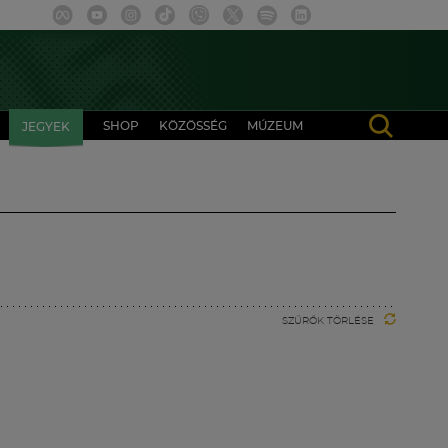
SHOP
KÖZÖSSÉG
MÚZEUM
JEGYEK
SZŰRŐK TÖRLÉSE