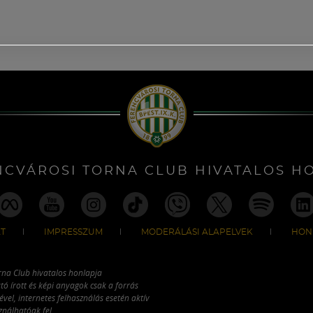
NCVÁROSI TORNA CLUB HIVATALOS H
T
IMPRESSZUM
MODERÁLÁSI ALAPELVEK
HON
rna Club hivatalos honlapja
tó írott és képi anyagok csak a forrás
vel, internetes felhasználás esetén aktív
ználhatóak fel.