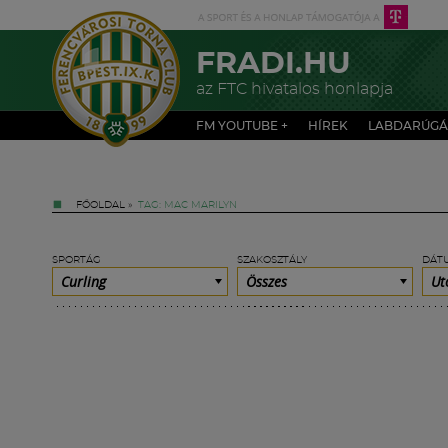
FRADI.HU
az FTC hivatalos honlapja
FM YOUTUBE +
HÍREK
LABDARÚGÁ
FŐOLDAL
»
TAG: MAC MARILYN
SPORTÁG
SZAKOSZTÁLY
DÁT
Curling
Összes
Ut