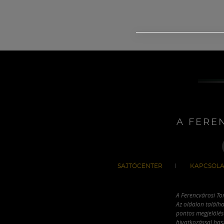
A FERE
SAJTÓCENTER
KAPCSOLA
A Ferencvárosi To
Az oldalon találha
pontos megjelölésé
hivatkozással has