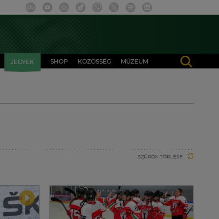
SHOP
KÖZÖSSÉG
MÚZEUM
JEGYEK
SZŰRŐK TÖRLÉSE