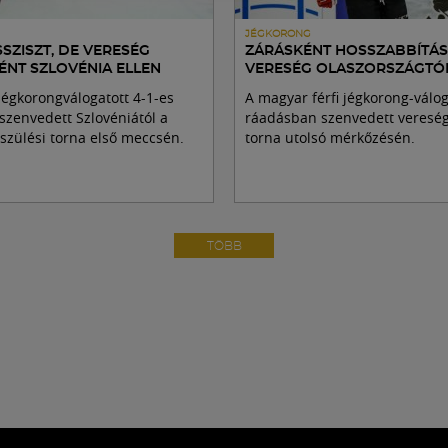
JÉGKORONG
SZISZT, DE VERESÉG
ZÁRÁSKÉNT HOSSZABBÍTÁ
ÉNT SZLOVÉNIA ELLEN
VERESÉG OLASZORSZÁGTÓ
égkorongválogatott 4-1-es
A magyar férfi jégkorong-válog
szenvedett Szlovéniától a
ráadásban szenvedett vereség
észülési torna első meccsén.
torna utolsó mérkőzésén.
TÖBB