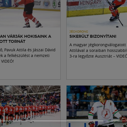
JÉGKORONG
AN VÁRJÁK HOKISAINK A
SIKERÜLT BIZONYÍTANI
OTT TORNÁT
A magyar jégkorongválogatot
, Pavuk Attila és Jászai Dávid
Attilával a soraiban hosszabbí
 a felkészülést a nemzeti
3-ra legyőzte Ausztriát – VIDE
- VIDEÓ!