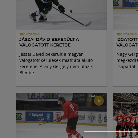
JÉGKORONG
JÉGKORONG
JÁSZAI DÁVID BEKERÜLT A
IZGATOTT
VÁLOGATOTT KERETBE
VÁLOGAT
Jászai Dávid bekerült a magyar
Nagy Gergő
válogatott sérülések miatt átalakuló
megkezdték
keretébe, Arany Gergely nem utazik
csapattal 
Bledbe.