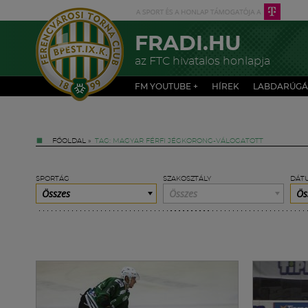
FRADI.HU
az FTC hivatalos honlapja
FM YOUTUBE +
HÍREK
LABDARÚGÁ
FŐOLDAL
»
TAG: MAGYAR FÉRFI JÉGKORONG-VÁLOGATOTT
SPORTÁG
SZAKOSZTÁLY
DÁT
Összes
Összes
Ös