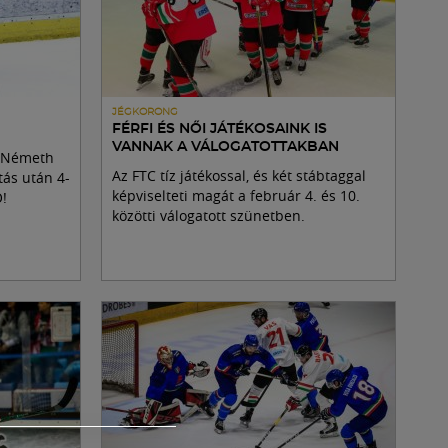
JÉGKORONG
FÉRFI ÉS NŐI JÁTÉKOSAINK IS
VANNAK A VÁLOGATOTTAKBAN
t Németh
Az FTC tíz játékossal, és két stábtaggal
tás után 4-
képviselteti magát a február 4. és 10.
Ó!
közötti válogatott szünetben.