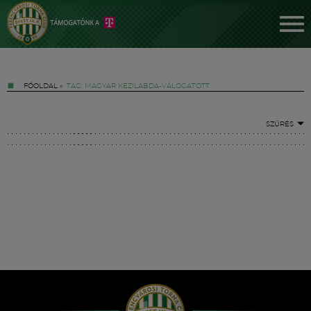
FŐOLDAL
»
TAG: MAGYAR KÉZILABDA-VÁLOGATOTT
SZŰRÉS
Jegyek
FM YouTube +
Hírek