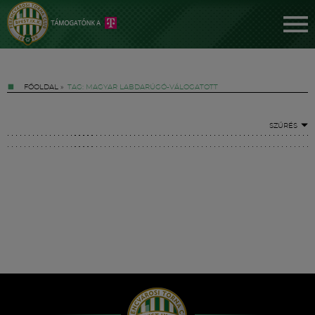
FŐOLDAL
»
TAG: MAGYAR LABDARÚGÓ-VÁLOGATOTT
SZŰRÉS
Jegyek
FM YouTube +
Hírek