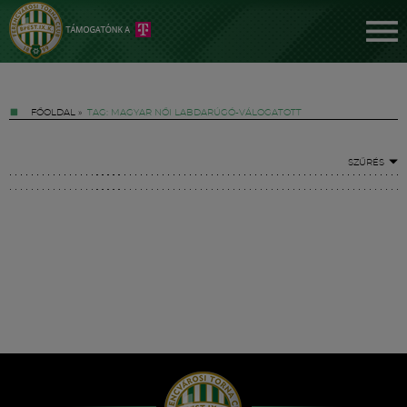
FŐOLDAL
»
TAG: MAGYAR NŐI LABDARÚGÓ-VÁLOGATOTT
SZŰRÉS
Jegyek
FM YouTube +
Hírek