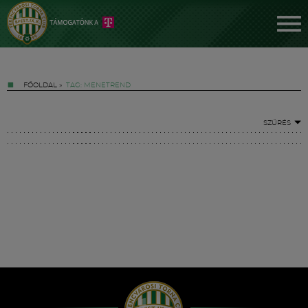
FŐOLDAL
»
TAG: MENETREND
SZŰRÉS
Jegyek
FM YouTube +
Hírek