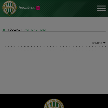
FŐOLDAL
»
TAG: MENETREND
SZŰRÉS
Jegyek
FM YouTube +
Hírek