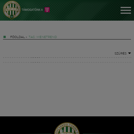
FŐOLDAL
»
TAG: MENETREND
SZŰRÉS
Jegyek
FM YouTube +
Hírek