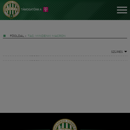
FŐOLDAL
»
TAG: MINDENKI MACRON
SZŰRÉS
Jegyek
FM YouTube +
Hírek