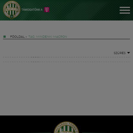
FŐOLDAL
»
TAG: MINDENKI MACRON
SZŰRÉS
Jegyek
FM YouTube +
Hírek