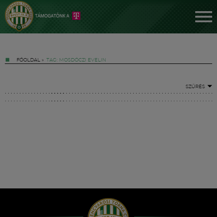
FŐOLDAL
»
TAG: MOSDÓCZI EVELIN
SZŰRÉS
Jegyek
FM YouTube +
Hírek