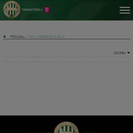
FŐOLDAL
»
TAG: MOSDÓCZI EVELIN
SZŰRÉS
Jegyek
FM YouTube +
Hírek