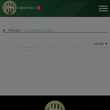
FŐOLDAL
»
TAG: MOSDÓCZI EVELIN
SZŰRÉS
Jegyek
FM YouTube +
Hírek