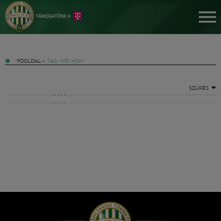
FŐOLDAL
»
TAG: NŐI HOKI
SZŰRÉS
Jegyek
FM YouTube +
Hírek