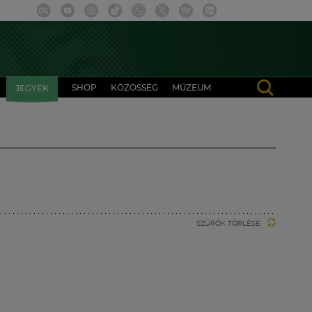
SHOP
KÖZÖSSÉG
MÚZEUM
JEGYEK
SZŰRŐK TÖRLÉSE