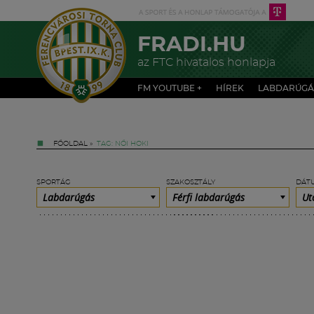
FRADI.HU
az FTC hivatalos honlapja
FM YOUTUBE +
HÍREK
LABDARÚGÁ
FŐOLDAL
»
TAG: NŐI HOKI
SPORTÁG
SZAKOSZTÁLY
DÁT
Labdarúgás
Férfi labdarúgás
Ut