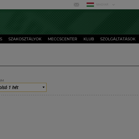
MAGYAR
S
SZAKOSZTÁLYOK
MECCSCENTER
KLUB
SZOLGÁLTATÁSOK
UM
olsó 1 hét