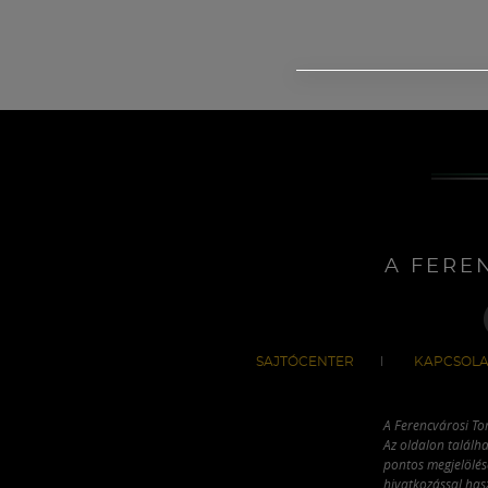
A FERE
SAJTÓCENTER
KAPCSOLA
A Ferencvárosi To
Az oldalon találha
pontos megjelölésé
hivatkozással has