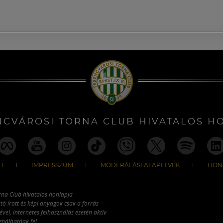
NCVÁROSI TORNA CLUB HIVATALOS H
T
IMPRESSZUM
MODERÁLÁSI ALAPELVEK
HON
rna Club hivatalos honlapja
tó írott és képi anyagok csak a forrás
vel, internetes felhasználás esetén aktív
ználhatóak fel.