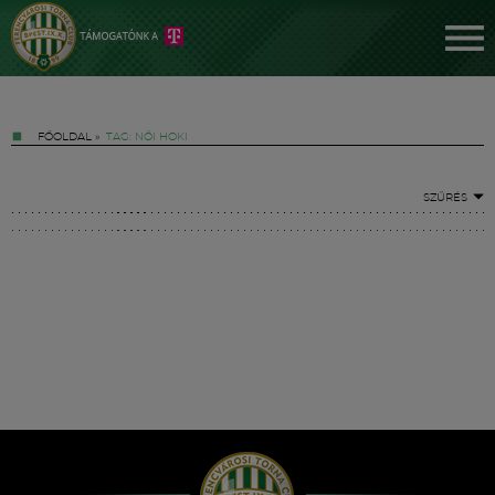
FŐOLDAL
»
TAG: NŐI HOKI
SZŰRÉS
Jegyek
FM YouTube +
Hírek