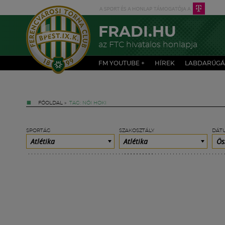
FRADI.HU
az FTC hivatalos honlapja
FM YOUTUBE +
HÍREK
LABDARÚGÁ
FŐOLDAL
»
TAG: NŐI HOKI
SPORTÁG
SZAKOSZTÁLY
DÁT
Atlétika
Atlétika
Ös