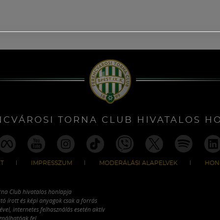
NCVÁROSI TORNA CLUB HIVATALOS H
T
IMPRESSZUM
MODERÁLÁSI ALAPELVEK
HON
rna Club hivatalos honlapja
tó írott és képi anyagok csak a forrás
vel, internetes felhasználás esetén aktív
ználhatóak fel.