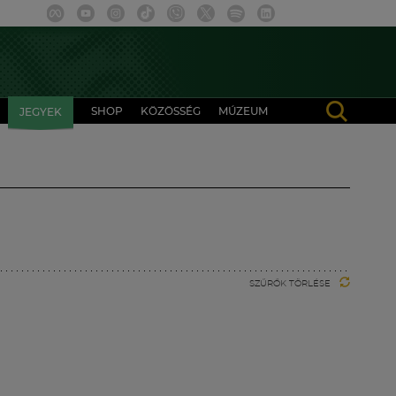
SHOP
KÖZÖSSÉG
MÚZEUM
JEGYEK
SZŰRŐK TÖRLÉSE