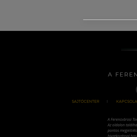
A FERE
SAJTÓCENTER
KAPCSOLA
A Ferencvárosi To
Az oldalon találha
pontos megjelölésé
hivatkozással has