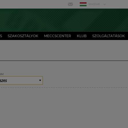
MAGYAR
S
SZAKOSZTÁLYOK
MECCSCENTER
KLUB
SZOLGÁLTATÁSOK
UM
szes