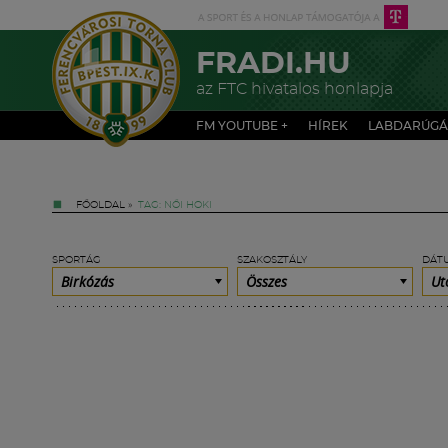
FRADI.HU
az FTC hivatalos honlapja
FM YOUTUBE +
HÍREK
LABDARÚGÁ
FŐOLDAL
»
TAG: NŐI HOKI
SPORTÁG
SZAKOSZTÁLY
DÁT
Birkózás
Összes
Ut