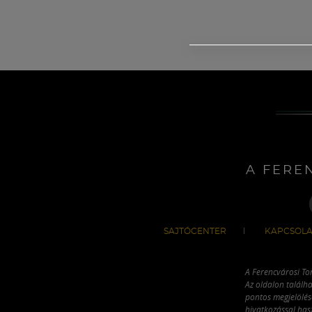
A FERE
SAJTÓCENTER
KAPCSOLA
A Ferencvárosi To
Az oldalon találha
pontos megjelölésé
hivatkozással has