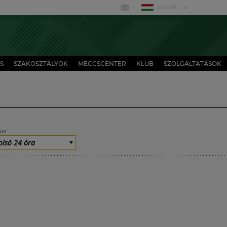
MAGYAR
S
SZAKOSZTÁLYOK
MECCSCENTER
KLUB
SZOLGÁLTATÁSOK
UM
olsó 24 óra