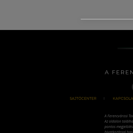
A FERE
SAJTÓCENTER
KAPCSOLA
A Ferencvárosi To
Az oldalon találha
pontos megjelölésé
hivatkozással has