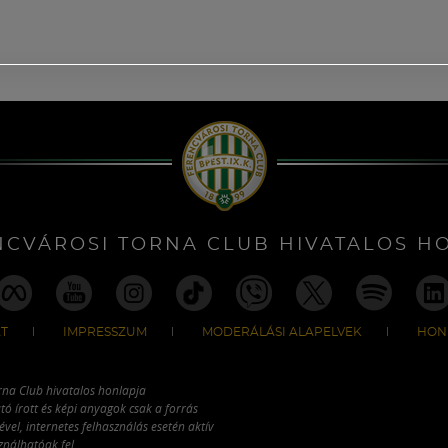
NCVÁROSI TORNA CLUB HIVATALOS H
T
IMPRESSZUM
MODERÁLÁSI ALAPELVEK
HON
rna Club hivatalos honlapja
tó írott és képi anyagok csak a forrás
vel, internetes felhasználás esetén aktív
ználhatóak fel.