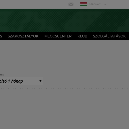
MAGYAR
S
SZAKOSZTÁLYOK
MECCSCENTER
KLUB
SZOLGÁLTATÁSOK
UM
olsó 1 hónap