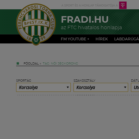
FRADI.HU
az FTC hivatalos honlapja
FM YOUTUBE +
HÍREK
LABDARÚGÁ
FŐOLDAL
»
TAG: NŐI JÉGKORONG
SPORTÁG
SZAKOSZTÁLY
DÁT
Korcsolya
Korcsolya
Ut