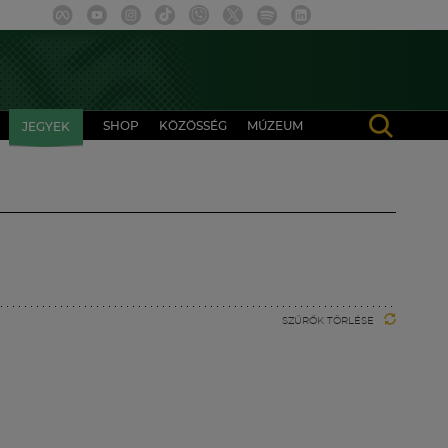
SHOP
KÖZÖSSÉG
MÚZEUM
JEGYEK
SZŰRŐK TÖRLÉSE