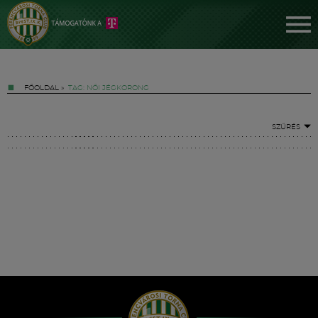
FŐOLDAL
»
TAG: NŐI JÉGKORONG
SZŰRÉS
Jegyek
FM YouTube +
Hírek