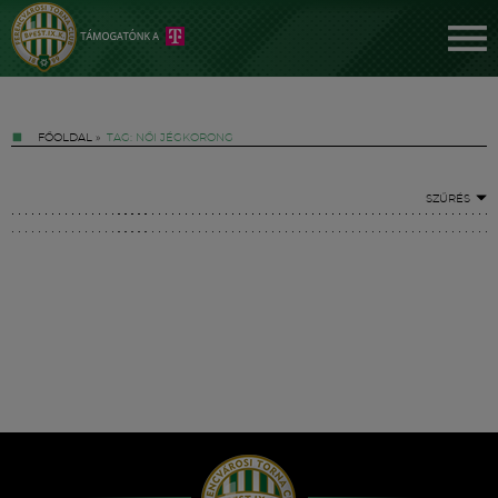
FŐOLDAL
»
TAG: NŐI JÉGKORONG
SZŰRÉS
Jegyek
FM YouTube +
Hírek