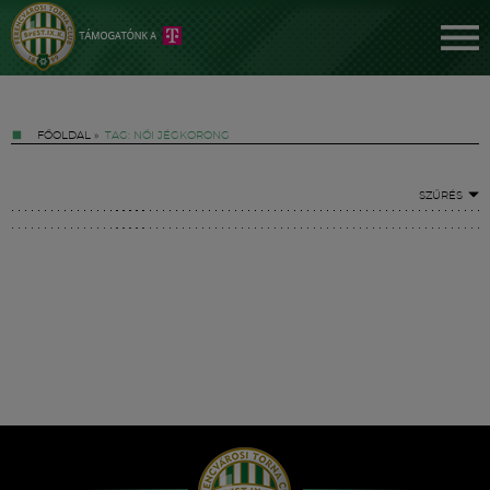
FŐOLDAL
»
TAG: NŐI JÉGKORONG
SZŰRÉS
Jegyek
FM YouTube +
Hírek