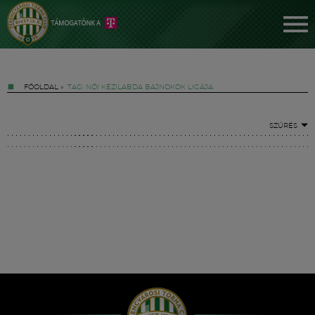
FŐOLDAL
»
TAG: NŐI KÉZILABDA BAJNOKOK LIGÁJA
SZŰRÉS
Jegyek
FM YouTube +
Hírek