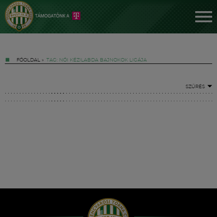
FŐOLDAL
»
TAG: NŐI KÉZILABDA BAJNOKOK LIGÁJA
SZŰRÉS
Jegyek
FM YouTube +
Hírek