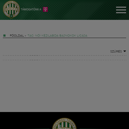
FŐOLDAL
»
TAG: NŐI KÉZILABDA BAJNOKOK LIGÁJA
SZŰRÉS
Jegyek
FM YouTube +
Hírek