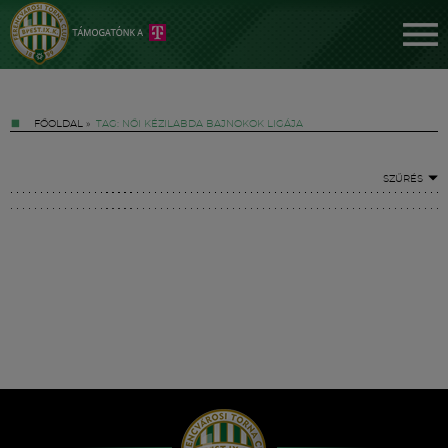
FŐOLDAL
»
TAG: NŐI KÉZILABDA BAJNOKOK LIGÁJA
SZŰRÉS
Jegyek
FM YouTube +
Hírek