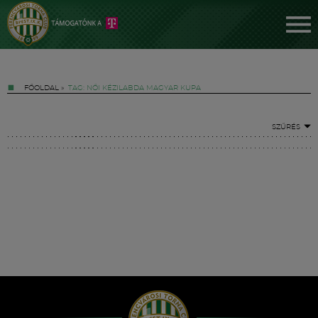
FŐOLDAL
»
TAG: NŐI KÉZILABDA MAGYAR KUPA
SZŰRÉS
Jegyek
FM YouTube +
Hírek