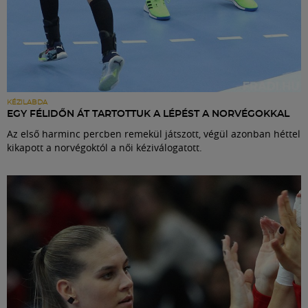
KÉZILABDA
EGY FÉLIDŐN ÁT TARTOTTUK A LÉPÉST A NORVÉGOKKAL
Az első harminc percben remekül játszott, végül azonban héttel
kikapott a norvégoktól a női kéziválogatott.