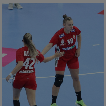
Múzeum
English