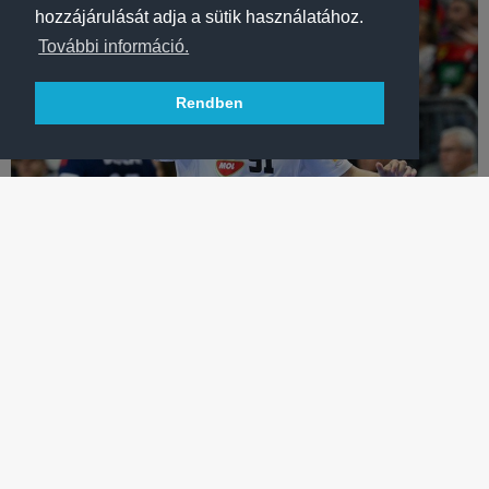
hozzájárulását adja a sütik használatához.
További információ.
Rendben
KÉZILABDA
MINDKÉT VÁLOGATOTTUNK EGY CSOPORTBAN A
HÁZIGAZDÁVAL
Sorsoltak a párizsi olimpia kézilabdatornájára, férfi és női
válogatottunk is csoportellenfeleket kapott.