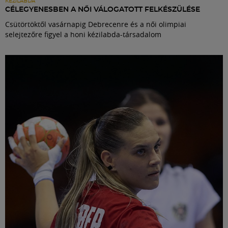
KÉZILABDA
CÉLEGYENESBEN A NŐI VÁLOGATOTT FELKÉSZÜLÉSE
Csütörtöktől vasárnapig Debrecenre és a női olimpiai
selejtezőre figyel a honi kézilabda-társadalom