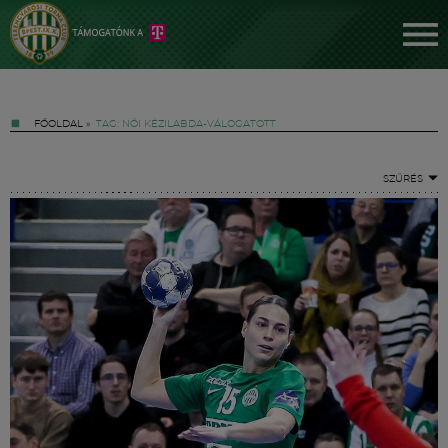
FŐOLDAL
»
TAG: NŐI KÉZILABDA-VÁLOGATOTT
SZŰRÉS
Jegyek
FM YouTube +
Hírek