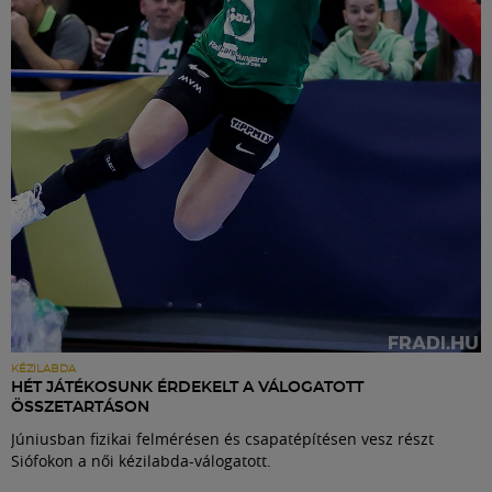
Labdarúgás
Szakosztályok
Meccscenter
Klub
Szolgáltatások
Shop
KÉZILABDA
HÉT JÁTÉKOSUNK ÉRDEKELT A VÁLOGATOTT
ÖSSZETARTÁSON
Közösség
Júniusban fizikai felmérésen és csapatépítésen vesz részt
Siófokon a női kézilabda-válogatott.