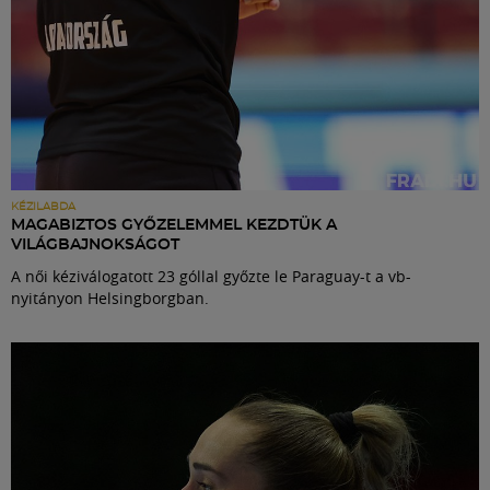
KÉZILABDA
MAGABIZTOS GYŐZELEMMEL KEZDTÜK A
VILÁGBAJNOKSÁGOT
A női kéziválogatott 23 góllal győzte le Paraguay-t a vb-
nyitányon Helsingborgban.