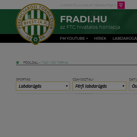
FRADI.HU
az FTC hivatalos honlapja
FM YOUTUBE +
HÍREK
LABDARÚGÁ
FŐOLDAL
»
TAG: NŐI TORNA
SPORTÁG
SZAKOSZTÁLY
DÁT
Labdarúgás
Férfi labdarúgás
Ös