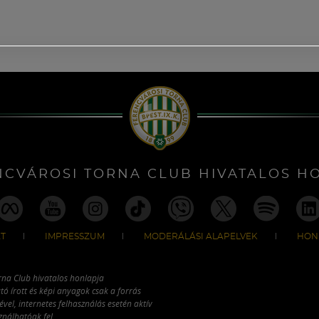
NCVÁROSI TORNA CLUB HIVATALOS H
T
IMPRESSZUM
MODERÁLÁSI ALAPELVEK
HON
rna Club hivatalos honlapja
tó írott és képi anyagok csak a forrás
vel, internetes felhasználás esetén aktív
ználhatóak fel.