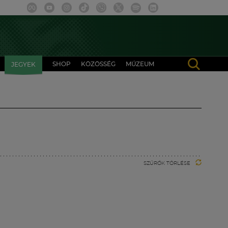
SHOP
KÖZÖSSÉG
MÚZEUM
JEGYEK
SZŰRŐK TÖRLÉSE