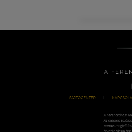
A FERE
SAJTÓCENTER
KAPCSOLA
A Ferencvárosi To
Az oldalon találha
pontos megjelölésé
hivatkozással has