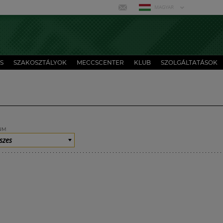
MAGYAR
S
SZAKOSZTÁLYOK
MECCSCENTER
KLUB
SZOLGÁLTATÁSOK
UM
szes