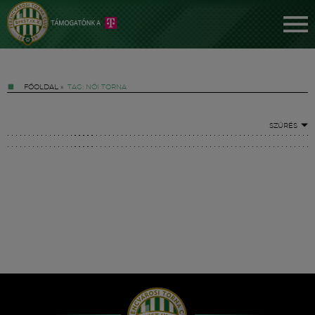
FŐOLDAL
»
TAG: NŐI TORNA
SZŰRÉS
Jegyek
FM YouTube +
Hírek