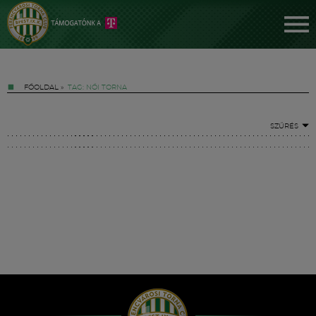
FŐOLDAL
»
TAG: NŐI TORNA
SZŰRÉS
Jegyek
FM YouTube +
Hírek