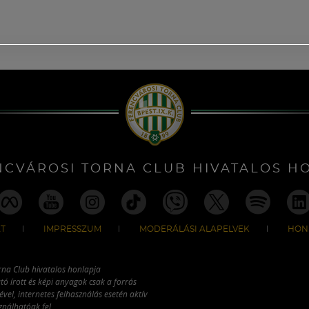
NCVÁROSI TORNA CLUB HIVATALOS H
T
IMPRESSZUM
MODERÁLÁSI ALAPELVEK
HON
rna Club hivatalos honlapja
tó írott és képi anyagok csak a forrás
vel, internetes felhasználás esetén aktív
ználhatóak fel.