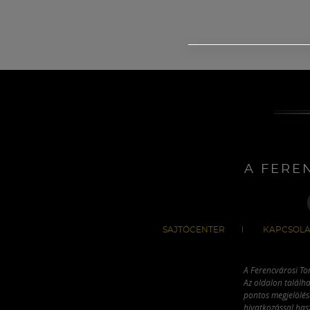
A FERE
SAJTÓCENTER
KAPCSOLA
A Ferencvárosi To
Az oldalon találha
pontos megjelölésé
hivatkozással has