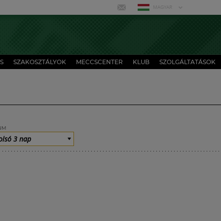
MAGYAR
S
SZAKOSZTÁLYOK
MECCSCENTER
KLUB
SZOLGÁLTATÁSOK
UM
olsó 3 nap