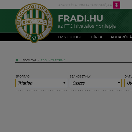
FRADI.HU
az FTC hivatalos honlapja
FM YOUTUBE +
HÍREK
LABDARÚGÁ
FŐOLDAL
»
TAG: NŐI TORNA
SPORTÁG
SZAKOSZTÁLY
DÁT
Triatlon
Összes
Ut