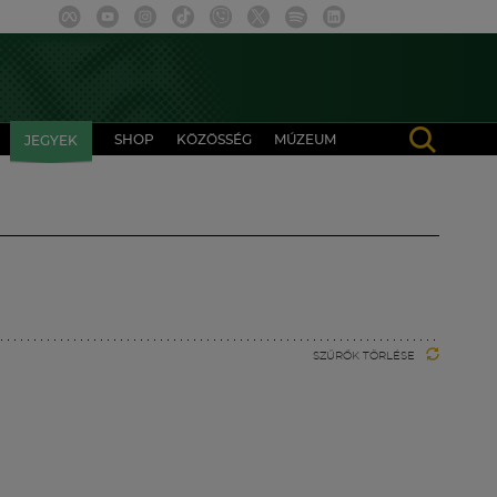
SHOP
KÖZÖSSÉG
MÚZEUM
JEGYEK
SZŰRŐK TÖRLÉSE