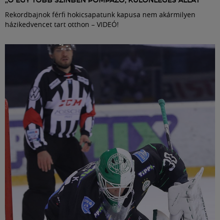
„Ő EGY TÖBB SZÍNBEN POMPÁZÓ, KÜLÖNLEGES ÁLLAT”
Rekordbajnok férfi hokicsapatunk kapusa nem akármilyen
házikedvencet tart otthon – VIDEÓ!