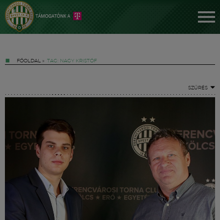
FŐOLDAL
»
TAG: NAGY KRISTÓF
SZŰRÉS
Jegyek
FM YouTube +
Hírek