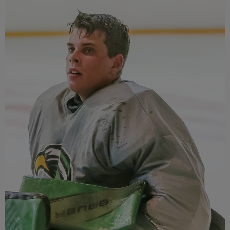
Múzeum
English