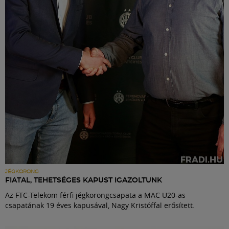
Labdarúgás
Szakosztályok
Meccscenter
Klub
Szolgáltatások
Shop
JÉGKORONG
FIATAL, TEHETSÉGES KAPUST IGAZOLTUNK
Az FTC-Telekom férfi jégkorongcsapata a MAC U20-as
Közösség
csapatának 19 éves kapusával, Nagy Kristóffal erősített.