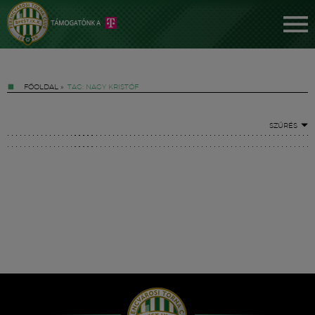
FŐOLDAL
»
TAG: NAGY KRISTÓF
SZŰRÉS
Jegyek
FM YouTube +
Hírek