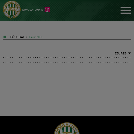
FŐOLDAL
»
TAG: NHL
SZŰRÉS
Jegyek
FM YouTube +
Hírek