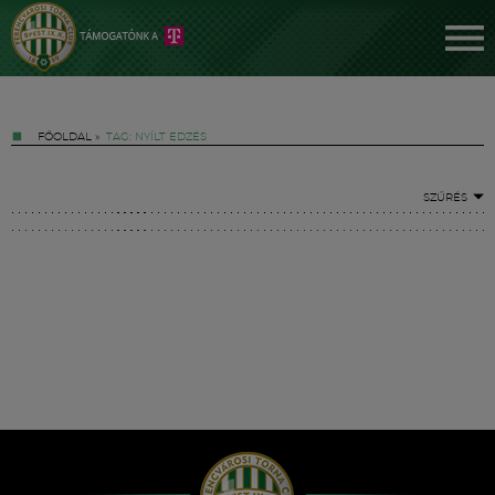
FŐOLDAL
»
TAG: NYÍLT EDZÉS
SZŰRÉS
Jegyek
FM YouTube +
Hírek