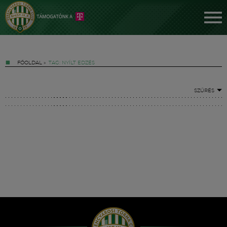
FŐOLDAL
»
TAG: NYÍLT EDZÉS
SZŰRÉS
Jegyek
FM YouTube +
Hírek