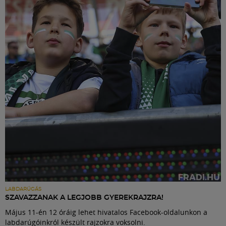
LABDARÚGÁS
SZAVAZZANAK A LEGJOBB GYEREKRAJZRA!
Május 11-én 12 óráig lehet hivatalos Facebook-oldalunkon a
labdarúgóinkról készült rajzokra voksolni.