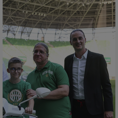
Múzeum
English