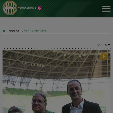
FŐOLDAL
»
TAG: NYEREMÉNY
SZŰRÉS
Jegyek
FM YouTube +
Hírek