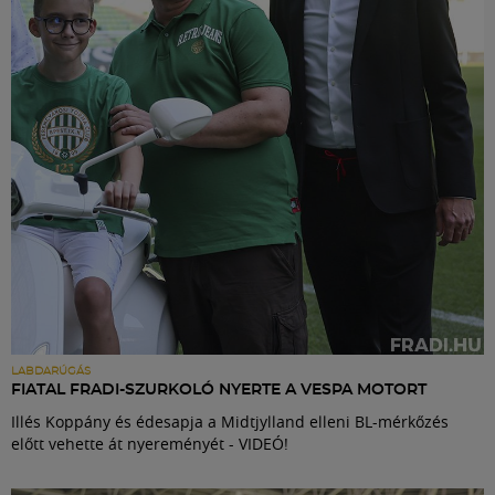
Labdarúgás
Szakosztályok
Meccscenter
Klub
Szolgáltatások
Shop
LABDARÚGÁS
FIATAL FRADI-SZURKOLÓ NYERTE A VESPA MOTORT
Illés Koppány és édesapja a Midtjylland elleni BL-mérkőzés
Közösség
előtt vehette át nyereményét - VIDEÓ!