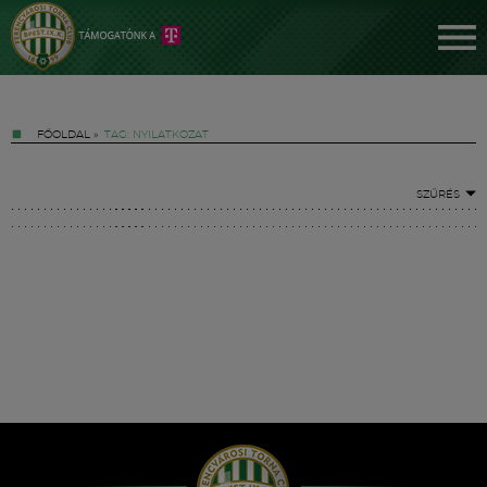
FŐOLDAL
»
TAG: NYILATKOZAT
SZŰRÉS
Jegyek
FM YouTube +
Hírek